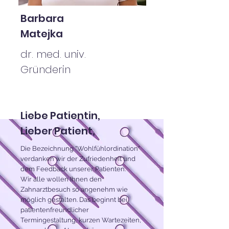
Barbara
Matejka
dr. med. univ.
Gründerin
Liebe Patientin,
Lieber Patient,
Die Bezeichnung "Wohlfühlordination"
verdanken wir der Zufriedenheit und
dem Feedback unserer Patienten.
Wir alle wollen Ihnen den
Zahnarztbesuch so angenehm wie
möglich gestalten. Das beginnt bei
patientenfreundlicher
Termingestaltung, kurzen Wartezeiten,