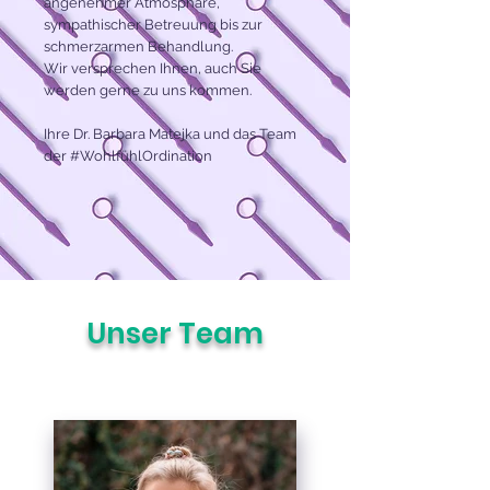
angenehmer Atmosphäre,
sympathischer Betreuung bis zur
schmerzarmen Behandlung.
Wir versprechen Ihnen, auch Sie
werden gerne zu uns kommen.
Ihre Dr. Barbara Matejka und das Team
der #WohlfühlOrdination
Unser Team